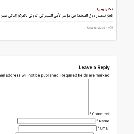
Hacklink panel
تكنولوجيا
Hacklink panel
قطر تتصدر دول المنطقة في مؤشر الأمن السيبراني الدولي بالمركز الثاني عشر عا
Hacklink panel
Hacklink panel
14 October 2025
Hacklink panel
Hacklink panel
Hacklink panel
Hacklink
Hacklink panel
Leave a Reply
Hacklink panel
ail address will not be published.
Required fields are marked
Hacklink panel
Hacklink panel
Hacklink panel
Hacklink panel
Hacklink panel
Hacklink panel
*
Comment
Hacklink panel
*
Name
Hacklink panel
*
Email