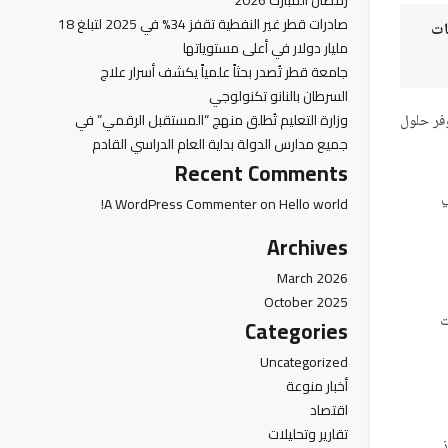
رمضان المبارك 2026
صادرات قطر غير النفطية تقفز 34% في 2025 لتبلغ 18
طاعات
مليار دولار في أعلى مستوياتها
جامعة قطر تُصدر بحثاً علمياً يكشف أسرار علاج
السرطان بالنانو تكنولوجي
وزارة التعليم تُطلق منهج “المستقبل الرقمي” في
رقمية ضخمة توفر حلول
جميع مدارس الدولة بداية العام الدراسي القادم
Recent Comments
ي
A WordPress Commenter
on
Hello world!
Archives
March 2026
October 2025
ت
Categories
Uncategorized
أخبار منوعة
اقتصاد
تقارير وتحليلات
ز