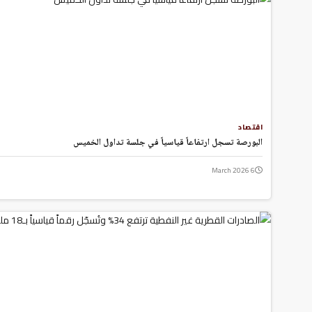
Hacklink panel
Hacklink panel
Hacklink Panel
Hacklink
Hacklink
Hacklink
Hacklink panel
Hacklink panel
اقتصاد
Hacklink
البورصة تسجل ارتفاعاً قياسياً في جلسة تداول الخميس
Hacklink
6 March 2026
Buy Hacklink
Hacklink
Hacklink
Hacklink satın al
Hacklink panel
Hacklink panel
Hacklink panel
Hacklink panel
Hacklink panel