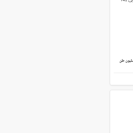
 تُعلن رفع طاقتها الإنتاجية من الغاز الطبيعي المسال إلى 142 مليون طن