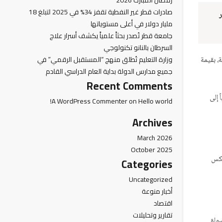
رمضان المبارك 2026
صادرات قطر غير النفطية تقفز 34% في 2025 لتبلغ 18
ر
مليار دولار في أعلى مستوياتها
جامعة قطر تُصدر بحثاً علمياً يكشف أسرار علاج
السرطان بالنانو تكنولوجي
وزارة التعليم تُطلق منهج “المستقبل الرقمي” في
وبية، بقيمة
جميع مدارس الدولة بداية العام الدراسي القادم
Recent Comments
إنتاجية من 77 مليون طن سنوياً إلى
A WordPress Commenter
on
Hello world!
Archives
March 2026
October 2025
يها تعكس
Categories
Uncategorized
أخبار منوعة
اقتصاد
تقارير وتحليلات
يا والأسواق