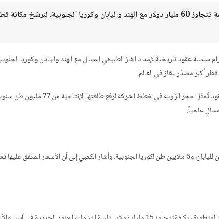
وقّعت شركة قطر للبترول سلسلة عقود LNG تاريخية بقيمة تتجاوز 60 مليار دولار مع الهند واليابان وكوريا الجنوبية، لترسّخ مكانة قط
ة قطر للبترول (QatarEnergy) عن إتمام إبرام سلسلة عقود تاريخية لإمداد الغاز الطبيعي المسال مع الهند واليابان وكوريا الجن
وأعلن الرئيس التنفيذي لقطر للبترول الدكتور سعد الكعبي أن هذه العقود تُمثّل حجر الزاوية في خطط الشركة لرفع طاقتها ال
تُوزَّع الكميات المتعاقد عليها على: 12 مليون طن للهند، و8 ملايين طن لليابان، و6 ملايين طن لكوريا الجنوبية. وأشار الكعبي إلى أن الأسعار المتفق عل
وكشفت الشركة عن عقود إنشاء 50 ناقلة غاز جديدة من فئة Q-Max المتطورة بتكلفة تتجاوز 15 مليار دولار، لتلبية التزامات العقود الجديدة في آس