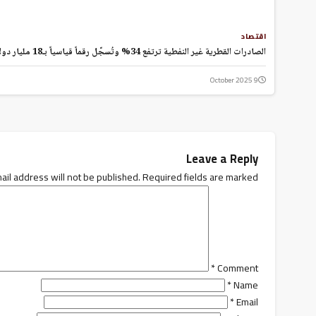
Hacklink panel
Hacklink panel
اقتصاد
Hacklink panel
الصادرات القطرية غير النفطية ترتفع 34% وتُسجّل رقماً قياسياً بـ18 مليار دولار
Hacklink panel
Hacklink panel
9 October 2025
Hacklink panel
Hacklink panel
Hacklink
Hacklink panel
Leave a Reply
Hacklink panel
ail address will not be published.
Required fields are marked
Hacklink panel
Hacklink panel
Hacklink panel
Hacklink panel
Hacklink panel
Hacklink panel
*
Comment
Hacklink panel
*
Name
Hacklink panel
*
Email