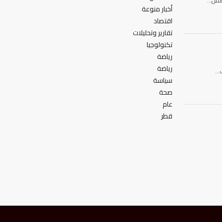
 ضمن…
أخبار منوعة
اقتصاد
تقارير وتحليلات
تكنولوجيا
رياضة
رياضة
ف…
سياسة
صحة
عام
قطر