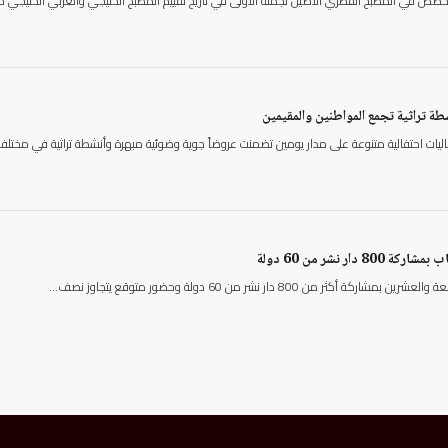
خصص في المطبخ القطري الأصيل نجمته الأولى في تاريخ تقييم المطبخ الخليجي والعربي الخليجي
 تراثية تجمع المواطنين والمقيمين
عاليات احتفالية متنوعة على مدار يومين تضمنت عروضاً جوية وضوئية مبهرة وأنشطة تراثية في مختل
ر نشر من 60 دولة
 800 دار نشر من 60 دولة وحضور متوقع يتجاوز نصف…