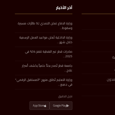
آخر الأخبار
وزارة الدفاع تعلن التصدي لـ9 طائرات مسيرة
وسقوط…
وزارة الداخلية تُعلن مواعيد العمل الرسمية
خلال شهر…
صادرات قطر غير النفطية تقفز 34% في
2025…
ة
جامعة قطر تُصدر بحثاً علمياً يكشف أسرار
علاج…
تمدون
وزارة التعليم تُطلق منهج "المستقبل الرقمي"
في جميع…
تنزيل التطبيق
App Store
Google Play